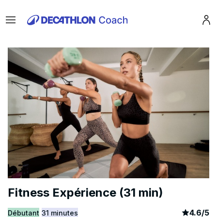
Menu
Pro
Fitness Expérience (31 min)
article
8
4.6
/
5
Débutant
31 minutes