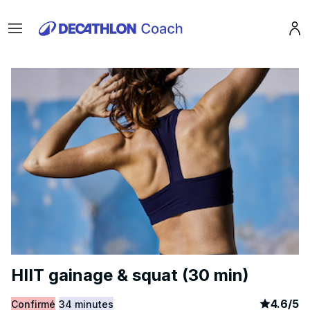
Menu
Pro
HIIT gainage & squat (30 min)
article
6
4.6
/
5
Confirmé
34 minutes