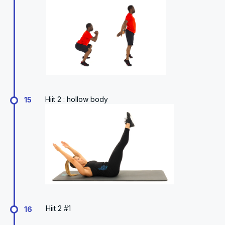
Hiit 2 : hollow body
15
Hiit 2 #1
16