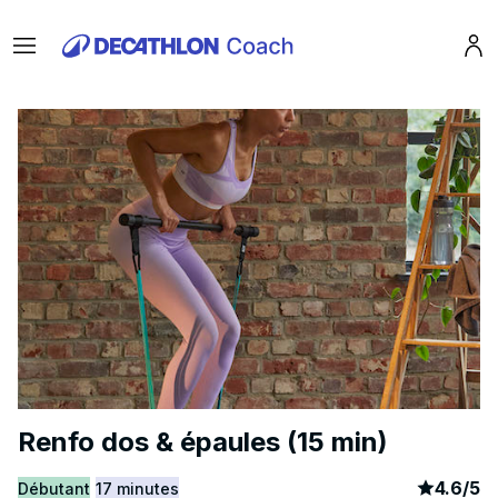
Menu
Pro
Renfo dos & épaules (15 min)
article
8
4.6
/
5
Débutant
17 minutes