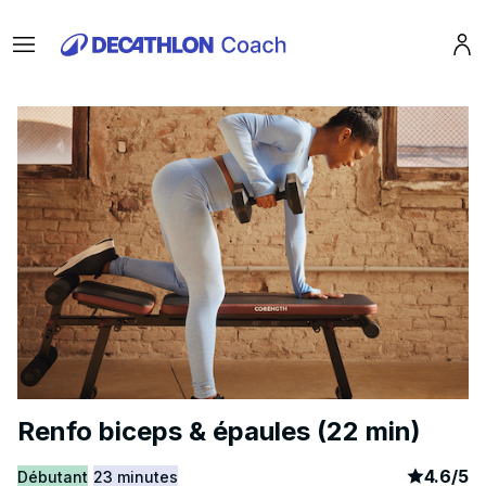
Menu
Pro
Renfo biceps & épaules (22 min)
article
2
4.6
/
5
Débutant
23 minutes