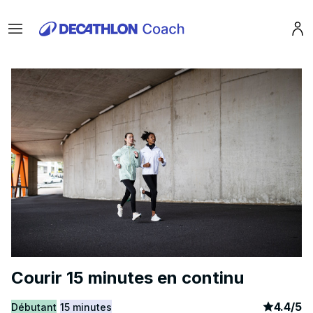
Menu
Pro
Courir 15 minutes en continu
article
3
4.4
/
5
Débutant
15 minutes