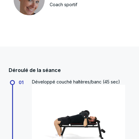
Coach sportif
Déroulé de la séance
Développé couché haltères/banc (45 sec)
01