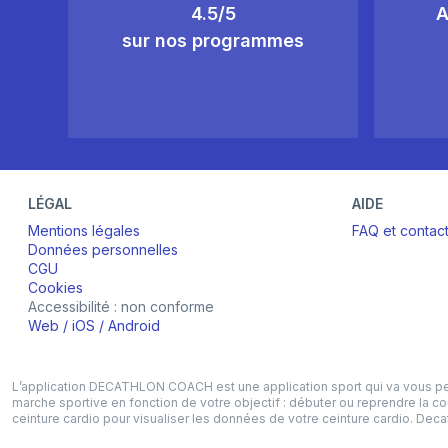
4.5/5
A
sur nos programmes
LÉGAL
AIDE
Mentions légales
FAQ et contac
Données personnelles
CGU
Cookies
Accessibilité : non conforme
Web
/
iOS
/
Android
L’application DECATHLON COACH est une application sport qui va vous perme
marche sportive en fonction de votre objectif : débuter ou reprendre la c
ceinture cardio pour visualiser les données de votre ceinture cardio. D