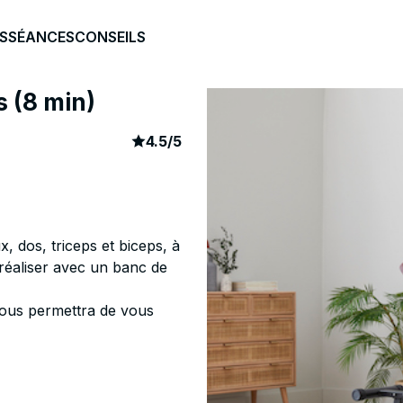
S
SÉANCES
CONSEILS
s (8 min)
article rating
178
4.5
/
5
 dos, triceps et biceps, à
réaliser avec un banc de
 vous permettra de vous