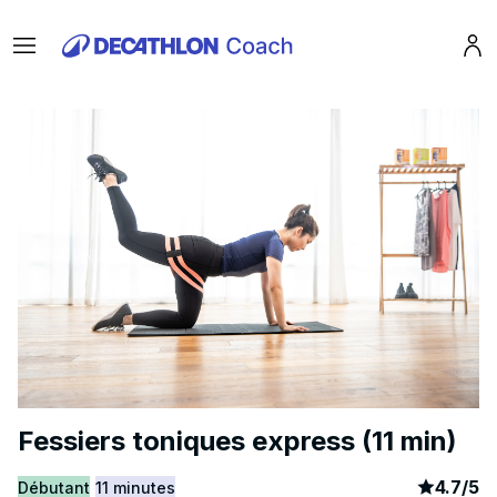
Menu
Pro
Fessiers toniques express (11 min)
article
9
4.7
/
5
Débutant
11 minutes