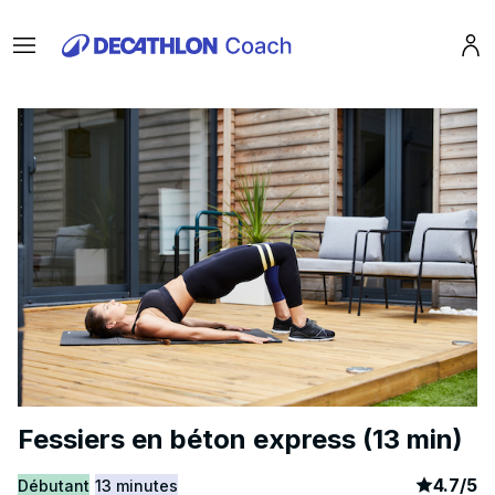
Menu
Pro
Fessiers en béton express (13 min)
article
9
4.7
/
5
Débutant
13 minutes