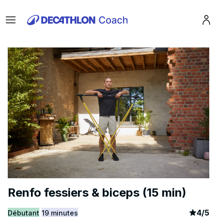
Menu
Pro
Renfo fessiers & biceps (15 min)
artic
3
4
/
5
Débutant
19 minutes