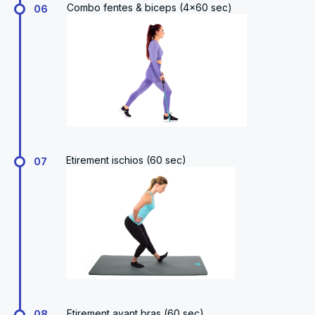
Combo fentes & biceps (4x60 sec)
06
Etirement ischios (60 sec)
07
Etirement avant bras (60 sec)
08