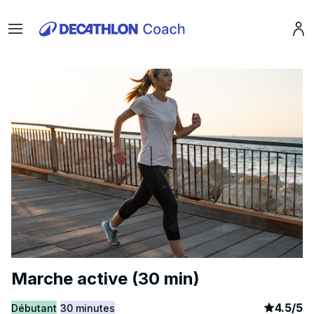
Menu
Pro
Marche active (30 min)
article
3
4.5
/
5
Débutant
30 minutes