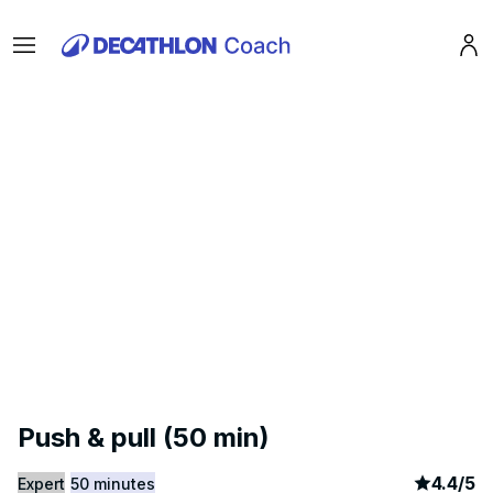
Menu
Pro
Push & pull (50 min)
article
14
4.4
/
5
Expert
50 minutes