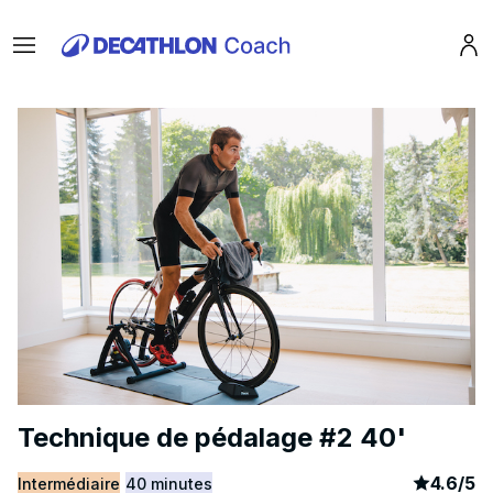
Menu
Pro
Technique de pédalage #2 40'
article
1
4.6
/
5
Intermédiaire
40 minutes