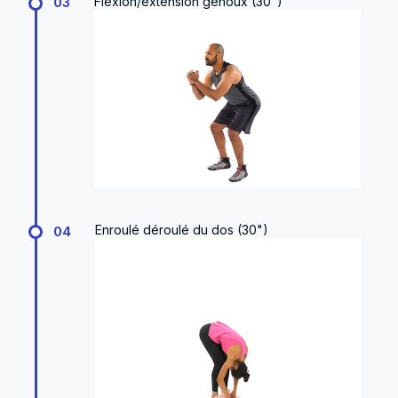
Flexion/extension genoux (30")
03
Enroulé déroulé du dos (30")
04