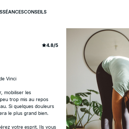
S
SÉANCES
CONSEILS
article rating
1281
4.8
/
5
de Vinci
, mobiliser les
 peu trop mis au repos
eau. Si quelques douleurs
ra le plus grand bien.
rez votre esprit. Ils vous