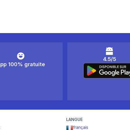
4.5/5
pp 100% gratuite
LANGUE
t
français