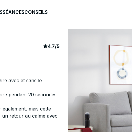
S
SÉANCES
CONSEILS
article rating
18
4.7
/
5
ire avec et sans le
faire pendant 20 secondes
er également, mais cette
c un retour au calme avec