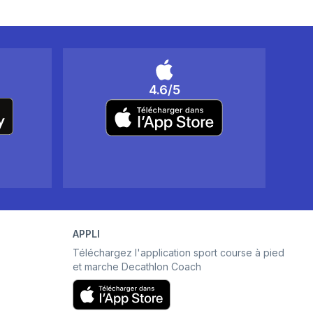
4.6/5
APPLI
Téléchargez l'application sport course à pied
et marche Decathlon Coach