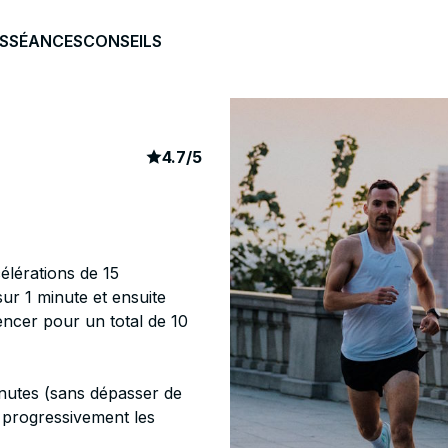
S
SÉANCES
CONSEILS
article rating
149
4.7
/
5
élérations de 15
ur 1 minute et ensuite
ncer pour un total de 10
inutes (sans dépasser de
 progressivement les