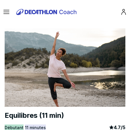
Menu
Pro
Equilibres (11 min)
article
2
4.7
/
5
Débutant
11 minutes