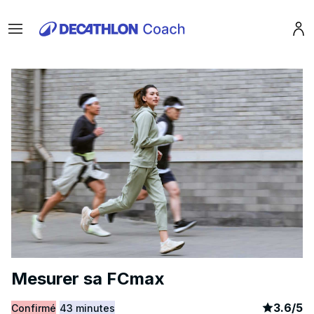
Menu
Pro
Mesurer sa FCmax
article
7
3.6
/
5
Confirmé
43 minutes