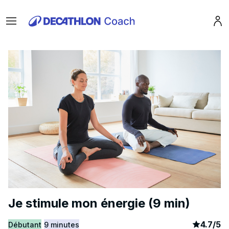
Menu
Pro
Je stimule mon énergie (9 min)
article
7
4.7
/
5
Débutant
9 minutes