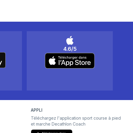
4.6/5
APPLI
Téléchargez l'application sport course à pied
et marche Decathlon Coach