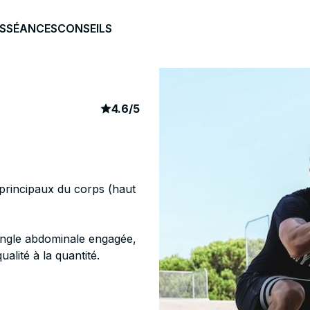
S
SÉANCES
CONSEILS
article rating
803
4.6
/
5
 principaux du corps (haut
ngle abdominale engagée,
ualité à la quantité.