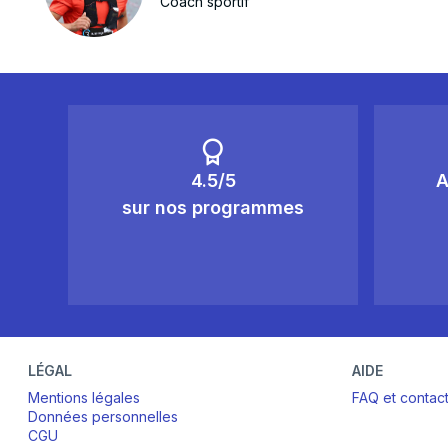
Coach sportif
4.5/5
A
sur nos programmes
LÉGAL
AIDE
Mentions légales
FAQ et contac
Données personnelles
CGU