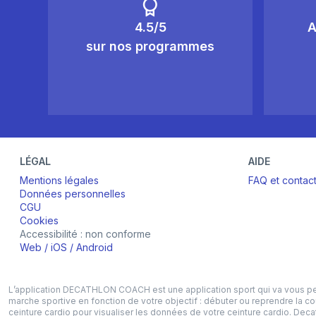
4.5/5
A
sur nos programmes
LÉGAL
AIDE
Mentions légales
FAQ et contac
Données personnelles
CGU
Cookies
Accessibilité : non conforme
Web
/
iOS
/
Android
L’application DECATHLON COACH est une application sport qui va vous perme
marche sportive en fonction de votre objectif : débuter ou reprendre la c
ceinture cardio pour visualiser les données de votre ceinture cardio. D