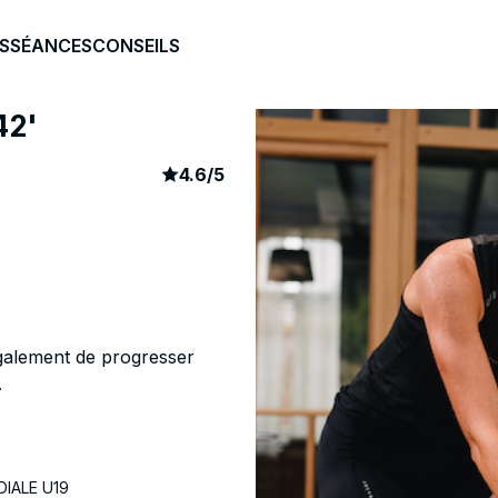
S
SÉANCES
CONSEILS
42'
article rating
110
4.6
/
5
également de progresser
.
DIALE U19