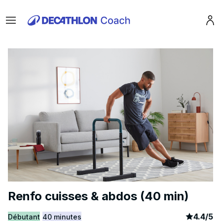
Menu
Pro
Renfo cuisses & abdos (40 min)
article
13
4.4
/
5
Débutant
40 minutes