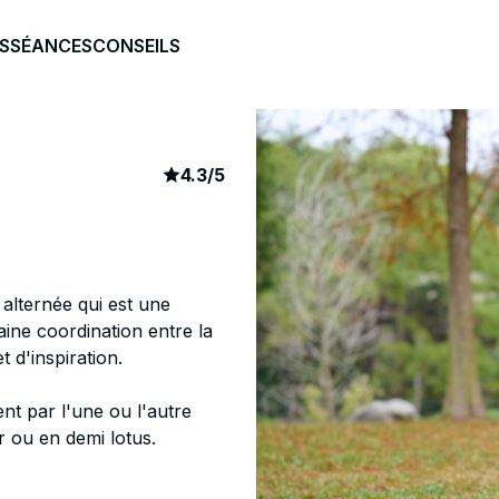
S
SÉANCES
CONSEILS
article rating
98
4.3
/
5
 alternée qui est une
aine coordination entre la
t d'inspiration.
ent par l'une ou l'autre
r ou en demi lotus.