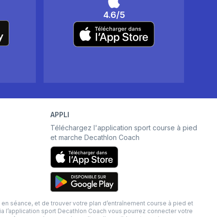
4.6/5
APPLI
Téléchargez l'application sport course à pied
et marche Decathlon Coach
séance, et de trouver votre plan d’entraînement course à pied et
Via l’application sport Decathlon Coach vous pourrez connecter votre