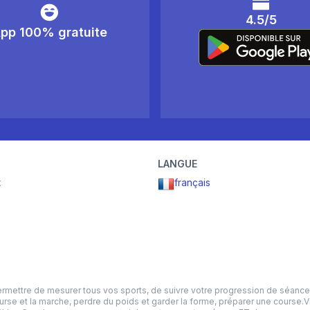
4.5/5
pp 100% gratuite
LANGUE
t
français
ttre de mesurer tous vos sports, de suivre votre progression de séance en 
ourse et la marche, perdre du poids et garder la forme, préparer une course.