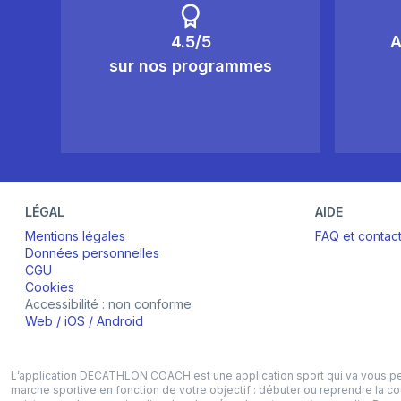
4.5/5
A
sur nos programmes
LÉGAL
AIDE
Mentions légales
FAQ et contac
Données personnelles
CGU
Cookies
Accessibilité : non conforme
Web
/
iOS
/
Android
L’application DECATHLON COACH est une application sport qui va vous perme
marche sportive en fonction de votre objectif : débuter ou reprendre la c