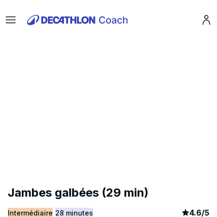
Menu
Pro
Jambes galbées (29 min)
article
1
4.6
/
5
Intermédiaire
28 minutes