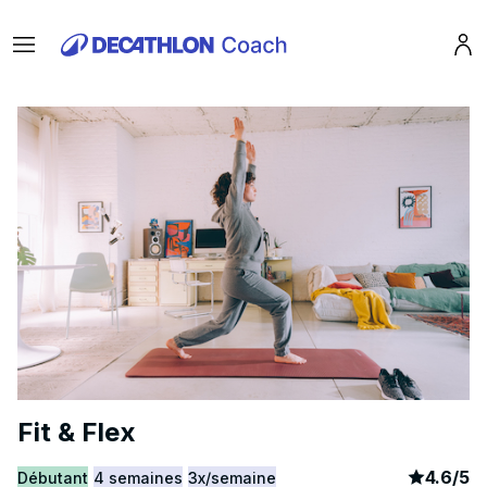
Menu
Pro
Fit & Flex
article
4
4.6
/
5
Débutant
4 semaines
3x/semaine