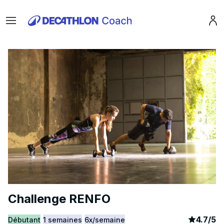
Menu
Pro
Challenge RENFO
article
9
4.7
/
5
Débutant
1 semaines
6x/semaine