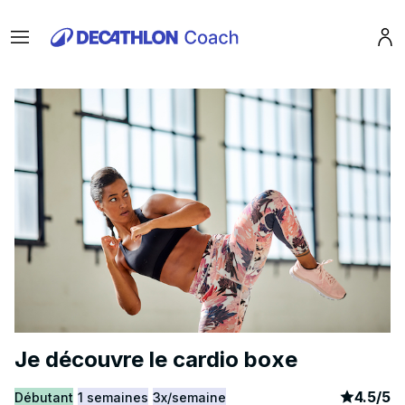
Menu
Pro
Je découvre le cardio boxe
article
1
4.5
/
5
Débutant
1 semaines
3x/semaine