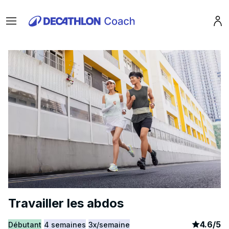
Menu
Pro
Travailler les abdos
article
1
4.6
/
5
Débutant
4 semaines
3x/semaine