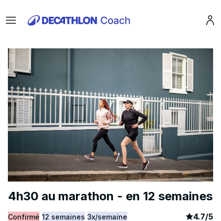
Menu
Pro
4h30 au marathon - en 12 semaines
article
3
4.7
/
5
Confirmé
12 semaines
3x/semaine