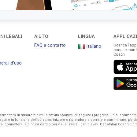
NI LEGALI
AIUTO
LINGUA
APPLICAZ
FAQ e contatto
Scarica l'app
italiano
corsa e marc
Coach
erali d'uso
tterà di misurare tutte le attività sportive, di seguire i progressi un allenamento do
uire in funzione dell’obiettivo: iniziare o riprendere a correre e camminare, perd
i connettere la cintura cardio per visualizzare i dati rilevati. Decathlon Coach ti 