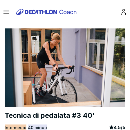
Menu
Pro
Tecnica di pedalata #3 40'
article
9
4.5
/
5
Intermedio
40 minuti