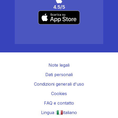
4.5/5
Note legali
Dati personali
Condizioni generali d'uso
Cookies
FAQ e contatto
Lingua :
italiano