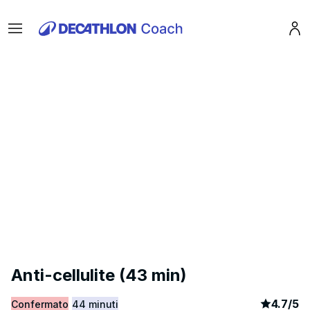
Menu
Pro
Anti-cellulite (43 min)
article
1
4.7
/
5
Confermato
44 minuti