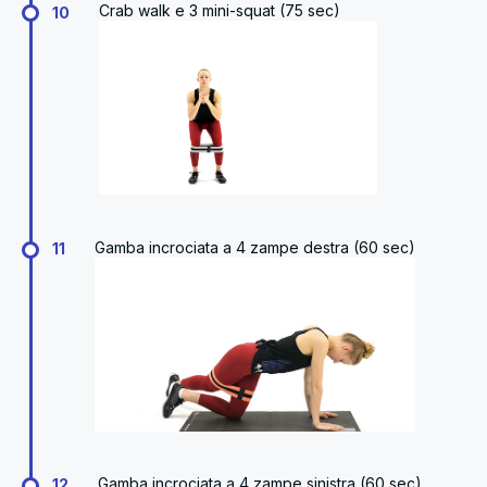
Crab walk e 3 mini-squat (75 sec)
10
Gamba incrociata a 4 zampe destra (60 sec)
11
Gamba incrociata a 4 zampe sinistra (60 sec)
12