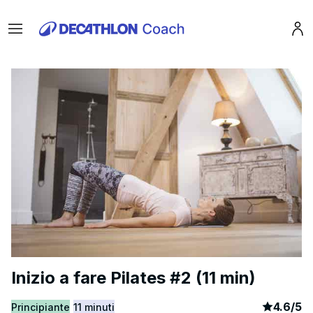
Menu
Pro
Inizio a fare Pilates #2 (11 min)
article
6
4.6
/
5
Principiante
11 minuti