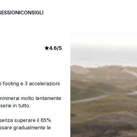
SESSIONI
CONSIGLI
article rating
440
4.6
/
5
i footing e 3 accelerazioni
amminerai molto lentamente
erie in tutto.
(senza superare il 65%
assare gradualmente le