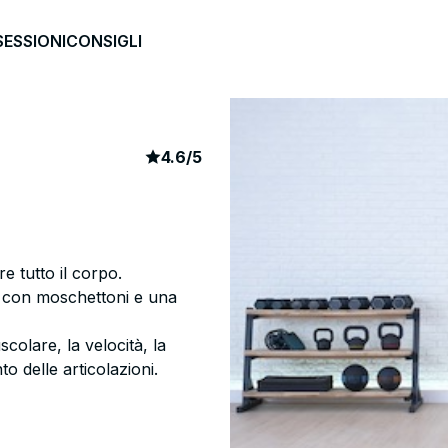
SESSIONI
CONSIGLI
article rating
63
4.6
/
5
re tutto il corpo.
i con moschettoni e una
colare, la velocità, la
to delle articolazioni.