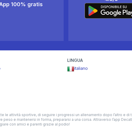
App 100% gratis
LINGUA
o
italiano
e attività sportive, di seguire i progressi un allenamento dopo l’altro e di 
e peso e mantenersi in forma, prepararsi a una corsa. Attraverso l’app Decathlo
iare con amici e parenti grazie al podio!