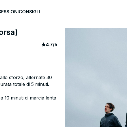
SESSIONI
CONSIGLI
orsa)
article rating
3299
4.7
/
5
allo sforzo, alternate 30
rata totale di 5 minuti.
 a 10 minuti di marcia lenta