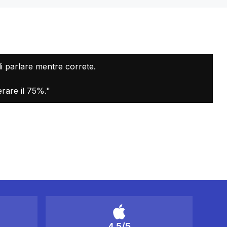
di parlare mentre correte.
rare il 75%."
4.5/5