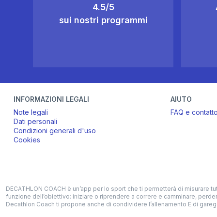
4.5/5
sui nostri programmi
INFORMAZIONI LEGALI
AIUTO
Note legali
FAQ e contatt
Dati personali
Condizioni generali d'uso
Cookies
DECATHLON COACH è un’app per lo sport che ti permetterà di misurare tutte l
funzione dell’obiettivo: iniziare o riprendere a correre e camminare, perder
Decathlon Coach ti propone anche di condividere l’allenamento E di garegg