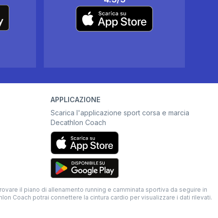
APPLICAZIONE
Scarica l'applicazione sport corsa e marcia
Decathlon Coach
trovare il piano di allenamento running e camminata sportiva da seguire in
n Coach potrai connettere la cintura cardio per visualizzare i dati rilevati.