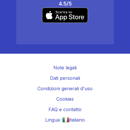
4.5/5
Note legali
Dati personali
Condizioni generali d'uso
Cookies
FAQ e contatto
Lingua :
italiano