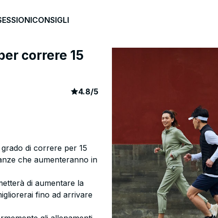
SESSIONI
CONSIGLI
per correre 15
article rating
435
4.8
/
5
 grado di correre per 15
stanze che aumenteranno in
etterà di aumentare la
gliorerai fino ad arrivare