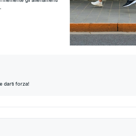
formemente gli allenamenti
.
e darti forza!