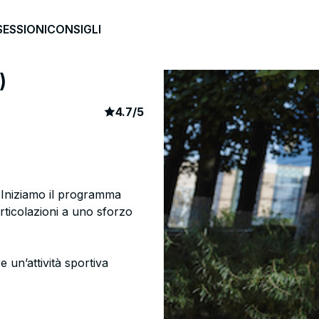
SESSIONI
CONSIGLI
)
article rating
2684
4.7
/
5
. Iniziamo il programma
ticolazioni a uno sforzo
 un’attività sportiva