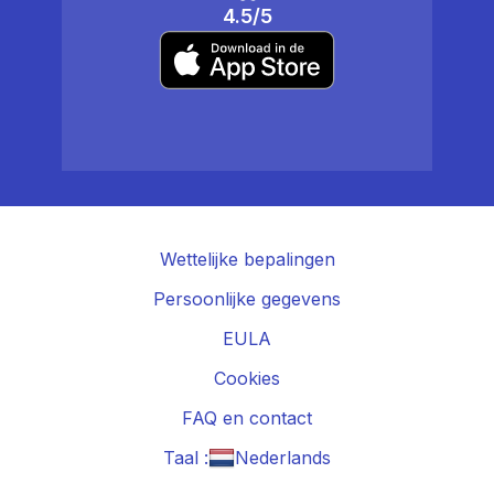
4.5/5
Wettelijke bepalingen
Persoonlijke gegevens
EULA
Cookies
FAQ en contact
Taal :
Nederlands