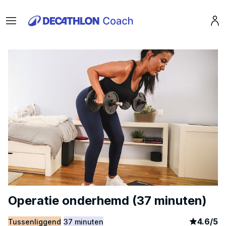
Menu
Pro
Operatie onderhemd (37 minuten)
article
3
4.6
/
5
Tussenliggend
37 minuten