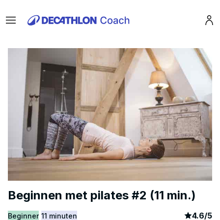
Menu
Pro
Beginnen met pilates #2 (11 min.)
article
6
4.6
/
5
Beginner
11 minuten