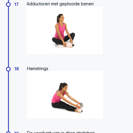
Adductoren met geplooide benen
17
Hamstrings
18
De voorkant van je dijen stretchen