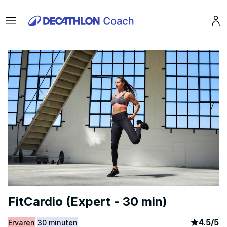
Menu
Pro
FitCardio (Expert - 30 min)
article
2
4.5
/
5
Ervaren
30 minuten