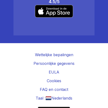
4.5/5
Wettelijke bepalingen
Persoonlijke gegevens
EULA
Cookies
FAQ en contact
Taal :
Nederlands