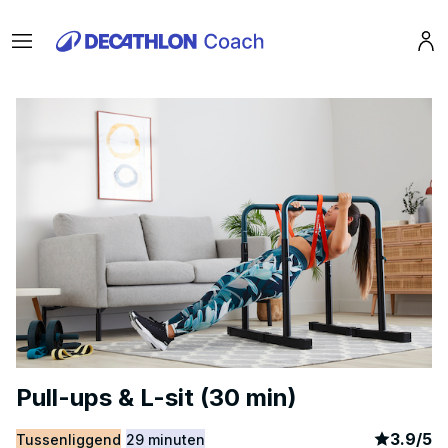
Menu
Pro
Pull-ups & L-sit (30 min)
article
12
3.9
/
5
Tussenliggend
29 minuten