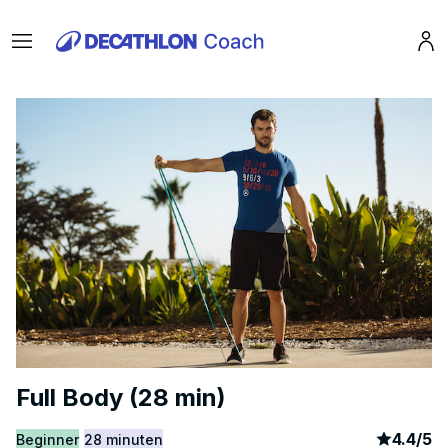
Menu
Pro
Full Body (28 min)
article
3
4.4
/
5
Beginner
28 minuten