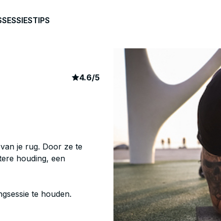
S
SESSIES
TIPS
article rating
3205
4.6
/
5
 van je rug. Door ze te
etere houding, een
ngsessie te houden.