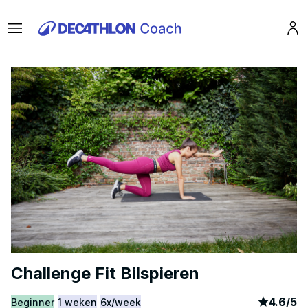
Menu
Pro
Challenge Fit Bilspieren
article
21
4.6
/
5
Beginner
1 weken
6x/week