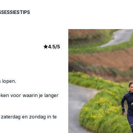
S
SESSIES
TIPS
article rating
61
4.5
/
5
 lopen.
eken voor waarin je langer
 zaterdag en zondag in te