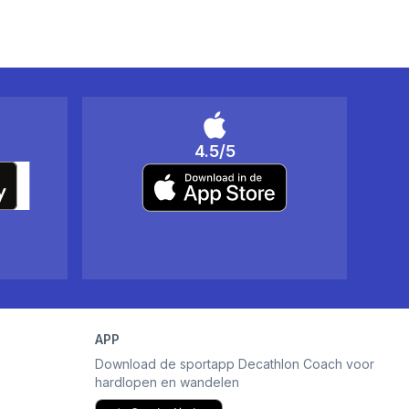
4.5/5
APP
Download de sportapp Decathlon Coach voor
hardlopen en wandelen