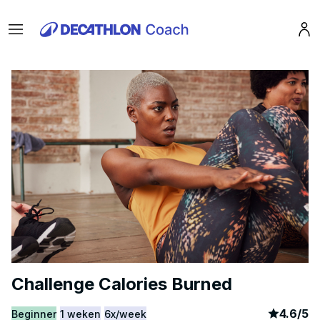
Menu
Pro
Challenge Calories Burned
article
8
4.6
/
5
Beginner
1 weken
6x/week