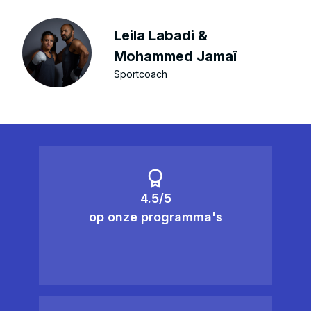
Leila Labadi &
Mohammed Jamaï
Sportcoach
4.5/5
op onze programma's