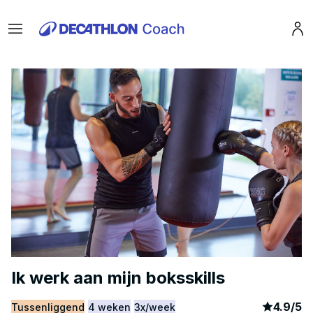
Menu
Pro
Ik werk aan mijn boksskills
article
1
4.9
/
5
Tussenliggend
4 weken
3x/week