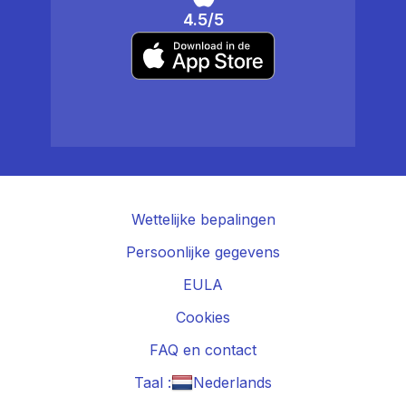
4.5/5
Wettelijke bepalingen
Persoonlijke gegevens
EULA
Cookies
FAQ en contact
Taal :
Nederlands