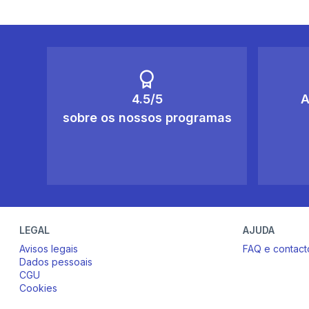
4.5/5
A
sobre os nossos programas
LEGAL
AJUDA
Avisos legais
FAQ e contact
Dados pessoais
CGU
Cookies