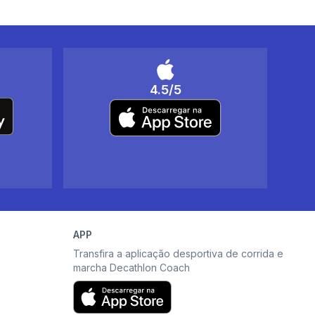
4.5/5
APP
Transfira a aplicação desportiva de corrida e
marcha Decathlon Coach