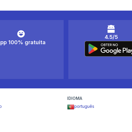
4.5/5
pp 100% gratuita
IDIOMA
o
português