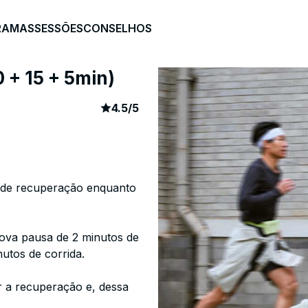
RAMAS
SESSÕES
CONSELHOS
 + 15 + 5min)
article rating
550
4.5
/
5
s de recuperação enquanto
ova pausa de 2 minutos de
tos de corrida.
r a recuperação e, dessa